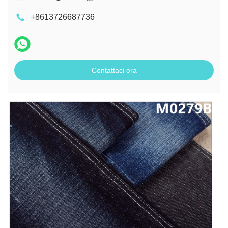
+8613726687736
Contattaci ora