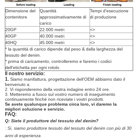
Dimensione del
Quantità
Tempi d'esecuzione
contenitore
approssimativamente di
di produzione
carico
20GP
22.000 metri
<>
40GP
40.000 metri
<>
40HQ
45.000 metri
<>
* la quantità di carico dipende dal peso & dalla larghezza del
tessuto del denim.
* prima di caricamento, controlleremo e faremo i codici
dell'etichetta per ogni rotolo.
Il nostro servizio:
1.
Siamo manifattura, progettazione dell'OEM abbiamo dato il
benvenuto a.
2. Vi risponderemo della vostra indagine entro 24 ore.
3. Metteremo a fuoco sul vostro numero di inseguimento
continuamente finché non riceviate i vostri prodotti.
Se avete qualunque problema circa loro, vi daremo la
migliori soluzione e servizio.
FAQ:
Q: Siete il produttore del tessuto del denim?
:
Sì, siamo produttore tessuto del tessuto del denim con più di 30
anni di esperienza