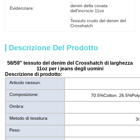
, 
denim della covata 
Evidenziare:
dell'incrocio 11oz
, 
Tessuto crudo del denim del 
Crosshatch
Descrizione Del Prodotto
58/59" tessuto del denim del Crosshatch di larghezza
11oz per i jeans degli uomini
Descrizione di prodotto:
Articolo nessun:
Composizione:
70.5%Cotton. 26.5%Pol
Ombra:
Metodo di tessitura:
3/
Peso: