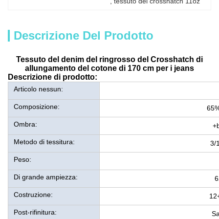
, 
tessuto del crosshatch 11oz
Descrizione Del Prodotto
Tessuto del denim del ringrosso del Crosshatch di
allungamento del cotone di 170 cm per i jeans
Descrizione di prodotto:
Articolo nessun:
Composizione:
65%
Ombra:
+b
Metodo di tessitura:
3/1
Peso:
Di grande ampiezza:
6
Costruzione:
12
Post-rifinitura:
Sa