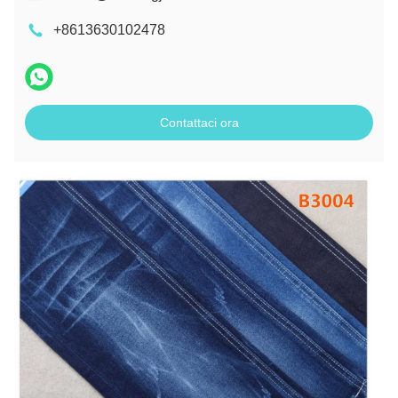
+8613630102478
Contattaci ora