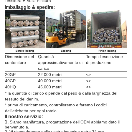
Tessitura E Sulla Finitura.
Imballaggio & spedire:
Dimensione del
Quantità
Tempi d'esecuzione
contenitore
approssimativamente di
di produzione
carico
20GP
22.000 metri
<>
40GP
40.000 metri
<>
40HQ
45.000 metri
<>
* la quantità di carico dipende dal peso & dalla larghezza del
tessuto del denim.
* prima di caricamento, controlleremo e faremo i codici
dell'etichetta per ogni rotolo.
Il nostro servizio:
1.
Siamo manifattura, progettazione dell'OEM abbiamo dato il
benvenuto a.
2. Vi risponderemo della vostra indagine entro 24 ore.