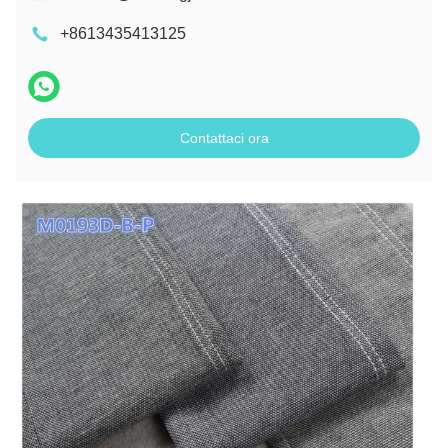
+8613435413125
Contattaci ora