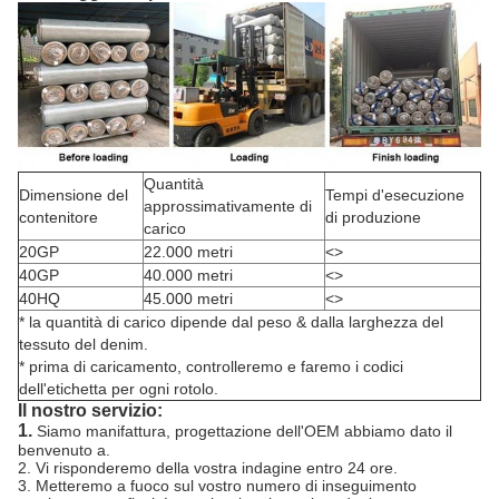
Quantità
Dimensione del
Tempi d'esecuzione
approssimativamente di
contenitore
di produzione
carico
20GP
22.000 metri
<>
40GP
40.000 metri
<>
40HQ
45.000 metri
<>
* la quantità di carico dipende dal peso & dalla larghezza del
tessuto del denim.
* prima di caricamento, controlleremo e faremo i codici
dell'etichetta per ogni rotolo.
Il nostro servizio:
1.
Siamo manifattura, progettazione dell'OEM abbiamo dato il
benvenuto a.
2. Vi risponderemo della vostra indagine entro 24 ore.
3. Metteremo a fuoco sul vostro numero di inseguimento