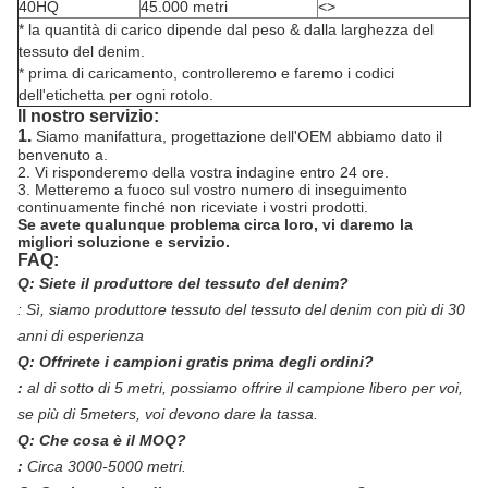
40HQ
45.000 metri
<>
* la quantità di carico dipende dal peso & dalla larghezza del
tessuto del denim.
* prima di caricamento, controlleremo e faremo i codici
dell'etichetta per ogni rotolo.
Il nostro servizio:
1.
Siamo manifattura, progettazione dell'OEM abbiamo dato il
benvenuto a.
2. Vi risponderemo della vostra indagine entro 24 ore.
3. Metteremo a fuoco sul vostro numero di inseguimento
continuamente finché non riceviate i vostri prodotti.
Se avete qualunque problema circa loro, vi daremo la
migliori soluzione e servizio.
FAQ:
Q: Siete il produttore del tessuto del denim?
:
Sì, siamo produttore tessuto del tessuto del denim con più di 30
anni di esperienza
Q: Offrirete i campioni gratis prima degli ordini?
:
al di sotto di 5 metri, possiamo offrire il campione libero per voi,
se più di 5meters, voi devono dare la tassa.
Q: Che cosa è il MOQ?
:
Circa 3000-5000 metri.