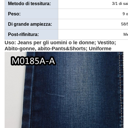
Metodo di tessitura:
3/1 di s
Peso:
9 
Di grande ampiezza:
58/
Post-rifinitura:
Me
Uso: Jeans per gli uomini o le donne; Vestito;
Abito-gonne, abito-Pants&Shorts; Uniforme