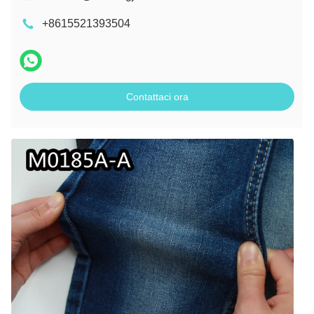
+8615521393504
Contattaci ora