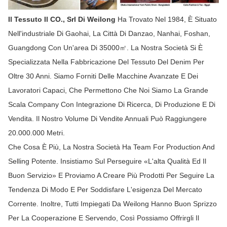
Il Tessuto Il CO., Srl Di Weilong
Ha Trovato Nel 1984, È Situato
Nell'industriale Di Gaohai, La Città Di Danzao, Nanhai, Foshan,
Guangdong Con Un'area Di 35000㎡. La Nostra Società Si È
Specializzata Nella Fabbricazione Del Tessuto Del Denim Per
Oltre 30 Anni. Siamo Forniti Delle Macchine Avanzate E Dei
Lavoratori Capaci, Che Permettono Che Noi Siamo La Grande
Scala Company Con Integrazione Di Ricerca, Di Produzione E Di
Vendita. Il Nostro Volume Di Vendite Annuali Può Raggiungere
20.000.000 Metri.
Che Cosa È Più, La Nostra Società Ha Team For Production And
Selling Potente. Insistiamo Sul Perseguire «l'alta Qualità Ed Il
Buon Servizio» E Proviamo A Creare Più Prodotti Per Seguire La
Tendenza Di Modo E Per Soddisfare L'esigenza Del Mercato
Corrente. Inoltre, Tutti Impiegati Da Weilong Hanno Buon Sprizzo
Per La Cooperazione E Servendo, Così Possiamo Offrirgli Il